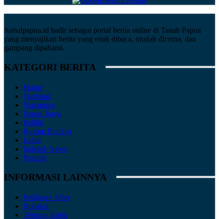
Jurnalpapua.id hadir sebagai portal berita online di Tanah Papua
yang menyajikan berita yang enak dibaca, mudah dicerna, dan
gampang dipahami.
KATEGORI BERITA
Home
Nasional
Nusantara
Papua Raya
Politik
Ragam Budaya
Ekbis
Indepth News
Feature
INFORMASI LAINNYA
Pedoman Siber
Redaksi
Tentang Kami