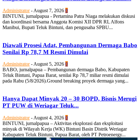
Administrator
-
August 7, 2026
0
BINTUNI, jurnalpapua - Pertamina Patra Niaga melakukan diskusi
dan koordinasi bersama Anggota Komisi XII DPR RI, Alfons
Manibui, Bupati Teluk Bintuni, dan pengusaha SPBU...
Diawali Prosesi Adat, Pembangunan Dermaga Babo
Senilai Rp 78,7 M Resmi Dimulai
Administrator
-
August 5, 2026
0
BABO, jurnalpapua – Pembangunan dermaga Babo, Kabupaten
Teluk Bintuni, Papua Barat, senilai Rp 78,7 miliar resmi dimulai
pada Rabu (5/8/2026).Ground breaking proyek dermaga yang...
Hanya Dapat Minyak 20 – 30 BOPD, Bisnis Merugi
PT PUW di Weriagar Teluk...
Administrator
-
August 4, 2026
0
BINTUNI, jurnalpapua – Aktivitas eksplorasi dan eksploitasi
minyak di Wilayah Kerja (WK) Bintuni Basin Distrik Weriagar
Kabupaten Teluk Bintuni, Papua Barat, oleh PT Petroenergy...