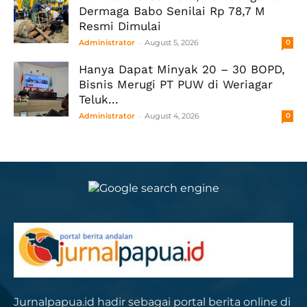
Dermaga Babo Senilai Rp 78,7 M
Resmi Dimulai
-
Administrator
August 5, 2026
0
Hanya Dapat Minyak 20 – 30 BOPD,
Bisnis Merugi PT PUW di Weriagar
Teluk...
-
Administrator
August 4, 2026
0
Jurnalpapua.id hadir sebagai portal berita online di