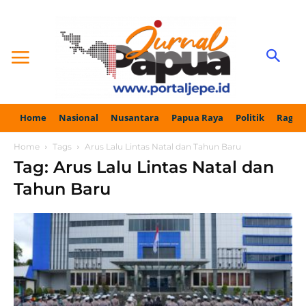
Home
Nasional
Nusantara
Papua Raya
Politik
Ragam
Home
Tags
Arus Lalu Lintas Natal dan Tahun Baru
Tag: Arus Lalu Lintas Natal dan
Tahun Baru