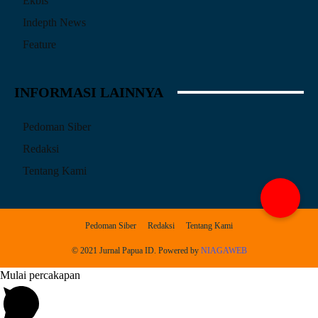
Ekbis
Indepth News
Feature
INFORMASI LAINNYA
Pedoman Siber
Redaksi
Tentang Kami
Pedoman Siber
Redaksi
Tentang Kami
© 2021 Jurnal Papua ID. Powered by
NIAGAWEB
Mulai percakapan