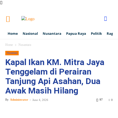
Home
Nasional
Nusantara
Papua Raya
Politik
Ragam
Home
Nusantara
Nusantara
Kapal Ikan KM. Mitra Jaya
Tenggelam di Perairan
Tanjung Api Asahan, Dua
Awak Masih Hilang
By
Administrator
-
97
June 4, 2026
0