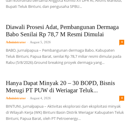
dan koordinasi bersama Anggota Komisi XII DPR RI, Alfons Manibui,
Bupati Teluk Bintuni, dan pengusaha SPBU...
Diawali Prosesi Adat, Pembangunan Dermaga
Babo Senilai Rp 78,7 M Resmi Dimulai
-
Administrator
August 5, 2026
0
BABO, jurnalpapua – Pembangunan dermaga Babo, Kabupaten
Teluk Bintuni, Papua Barat, senilai Rp 78,7 miliar resmi dimulai pada
Rabu (5/8/2026).Ground breaking proyek dermaga yang...
Hanya Dapat Minyak 20 – 30 BOPD, Bisnis
Merugi PT PUW di Weriagar Teluk...
-
Administrator
August 4, 2026
0
BINTUNI, jurnalpapua – Aktivitas eksplorasi dan eksploitasi minyak
di Wilayah Kerja (WK) Bintuni Basin Distrik Weriagar Kabupaten Teluk
Bintuni, Papua Barat, oleh PT Petroenergy...