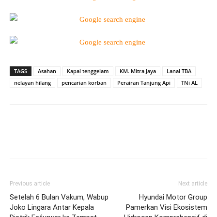
TAGS
Asahan
Kapal tenggelam
KM. Mitra Jaya
Lanal TBA
nelayan hilang
pencarian korban
Perairan Tanjung Api
TNi AL
Facebook
WhatsApp
Twitter
Pri
Previous article
Next article
Setelah 6 Bulan Vakum, Wabup
Hyundai Motor Group
Joko Lingara Antar Kepala
Pamerkan Visi Ekosistem