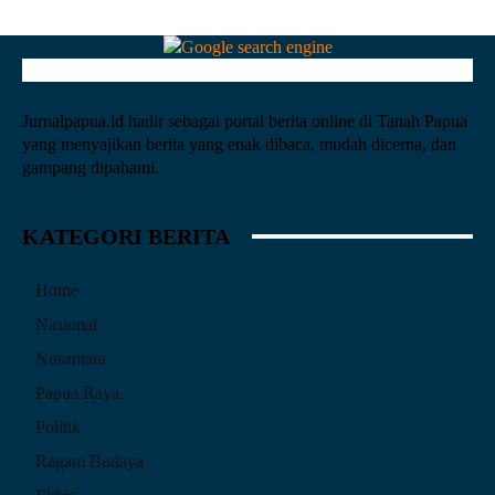
Jurnalpapua.id hadir sebagai portal berita online di Tanah Papua
yang menyajikan berita yang enak dibaca, mudah dicerna, dan
gampang dipahami.
KATEGORI BERITA
Home
Nasional
Nusantara
Papua Raya
Politik
Ragam Budaya