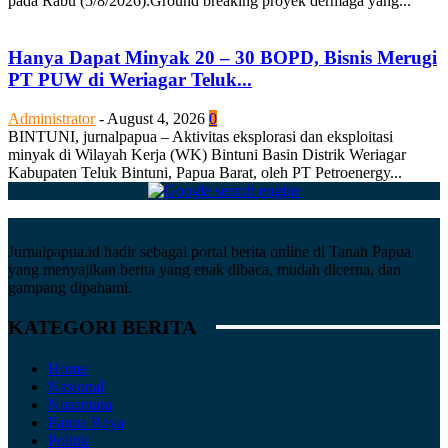
pada Rabu (5/8/2026).Ground breaking proyek dermaga yang...
Hanya Dapat Minyak 20 – 30 BOPD, Bisnis Merugi
PT PUW di Weriagar Teluk...
Administrator
-
August 4, 2026
0
BINTUNI, jurnalpapua – Aktivitas eksplorasi dan eksploitasi
minyak di Wilayah Kerja (WK) Bintuni Basin Distrik Weriagar
Kabupaten Teluk Bintuni, Papua Barat, oleh PT Petroenergy...
Jurnalpapua.id hadir sebagai portal berita online di Tanah Papua
yang menyajikan berita yang enak dibaca, mudah dicerna, dan
gampang dipahami.
KATEGORI BERITA
Home
Nasional
Nusantara
Papua Raya
Politik