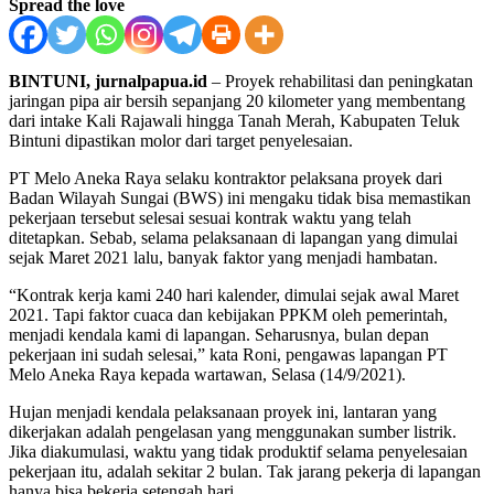
Spread the love
BINTUNI, jurnalpapua.id
– Proyek rehabilitasi dan peningkatan
jaringan pipa air bersih sepanjang 20 kilometer yang membentang
dari intake Kali Rajawali hingga Tanah Merah, Kabupaten Teluk
Bintuni dipastikan molor dari target penyelesaian.
PT Melo Aneka Raya selaku kontraktor pelaksana proyek dari
Badan Wilayah Sungai (BWS) ini mengaku tidak bisa memastikan
pekerjaan tersebut selesai sesuai kontrak waktu yang telah
ditetapkan. Sebab, selama pelaksanaan di lapangan yang dimulai
sejak Maret 2021 lalu, banyak faktor yang menjadi hambatan.
“Kontrak kerja kami 240 hari kalender, dimulai sejak awal Maret
2021. Tapi faktor cuaca dan kebijakan PPKM oleh pemerintah,
menjadi kendala kami di lapangan. Seharusnya, bulan depan
pekerjaan ini sudah selesai,” kata Roni, pengawas lapangan PT
Melo Aneka Raya kepada wartawan, Selasa (14/9/2021).
Hujan menjadi kendala pelaksanaan proyek ini, lantaran yang
dikerjakan adalah pengelasan yang menggunakan sumber listrik.
Jika diakumulasi, waktu yang tidak produktif selama penyelesaian
pekerjaan itu, adalah sekitar 2 bulan. Tak jarang pekerja di lapangan
hanya bisa bekerja setengah hari.