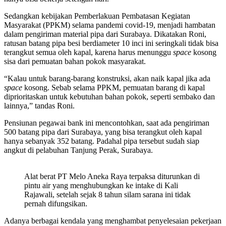
Sedangkan kebijakan Pemberlakuan Pembatasan Kegiatan
Masyarakat (PPKM) selama pandemi covid-19, menjadi hambatan
dalam pengiriman material pipa dari Surabaya. Dikatakan Roni,
ratusan batang pipa besi berdiameter 10 inci ini seringkali tidak bisa
terangkut semua oleh kapal, karena harus menunggu
space
kosong
sisa dari pemuatan bahan pokok masyarakat.
“Kalau untuk barang-barang konstruksi, akan naik kapal jika ada
space
kosong. Sebab selama PPKM, pemuatan barang di kapal
diprioritaskan untuk kebutuhan bahan pokok, seperti sembako dan
lainnya,” tandas Roni.
Pensiunan pegawai bank ini mencontohkan, saat ada pengiriman
500 batang pipa dari Surabaya, yang bisa terangkut oleh kapal
hanya sebanyak 352 batang. Padahal pipa tersebut sudah siap
angkut di pelabuhan Tanjung Perak, Surabaya.
Alat berat PT Melo Aneka Raya terpaksa diturunkan di
pintu air yang menghubungkan ke intake di Kali
Rajawali, setelah sejak 8 tahun silam sarana ini tidak
pernah difungsikan.
Adanya berbagai kendala yang menghambat penyelesaian pekerjaan