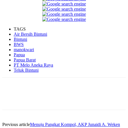
TAGS
Air Bersih Bintuni
Bintuni
BWS
manokwari
Papua
Papua Barat
PT Melo Aneka Raya
Teluk Bintuni
Facebook
WhatsApp
Twitter
Print
Previous article
Menuju Pangkat Kompol, AKP Junaidi A. Weken