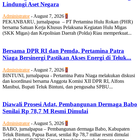
Lindungi Aset Negara
Administrator
-
August 7, 2026
0
PEKANBARU, jurnalpapua – PT Pertamina Hulu Rokan (PHR)
bersama Satuan Kerja Khusus Pelaksana Kegiatan Hulu Migas
(SKK Migas) dan Kepolisian Daerah (Polda) Riau memperkuat...
Bersama DPR RI dan Pemda, Pertamina Patra
Niaga Bersinergi Pastikan Akses Energi di Teluk...
Administrator
-
August 7, 2026
0
BINTUNI, jurnalpapua - Pertamina Patra Niaga melakukan diskusi
dan koordinasi bersama Anggota Komisi XII DPR RI, Alfons
Manibui, Bupati Teluk Bintuni, dan pengusaha SPBU...
Diawali Prosesi Adat, Pembangunan Dermaga Babo
Senilai Rp 78,7 M Resmi Dimulai
Administrator
-
August 5, 2026
0
BABO, jurnalpapua – Pembangunan dermaga Babo, Kabupaten
Teluk Bintuni, Papua Barat, senilai Rp 78,7 miliar resmi dimulai