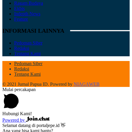
Ragam Budaya
Ekbis
Indepth News
Feature
INFORMASI LAINNYA
Pedoman Siber
Redaksi
Tentang Kami
Pedoman Siber
Redaksi
Tentang Kami
© 2021 Jurnal Papua ID. Powered by
NIAGAWEB
Mulai percakapan
Hubungi Kami!
Powered by
Selamat datang di portaljepe.id 👋
Apa yang bisa kami bantu?