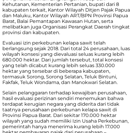
Kehutanan, Kementerian Pertanian, bupati dari 8
kabupaten terkait, Kantor Wilayah Ditjen Pajak Papua
dan Maluku, Kantor Wilayah ART/BPN Provinsi Papua
Barat, Balai Pemantapan Kawasan Hutan, serta
melibatkan juga Organisasi Perangkat Daerah tingkat
provinsi dan kabupaten.
Evaluasi izin perkebunan kelapa sawit telah
berlangsung sejak 2018. Dari total 24 perusahaan, luas
wilayah konsesi yang dievaluasi seluas kurang lebih
680.000 hektar. Dari jumlah tersebut, total konsesi
yang telah dicabut kurang lebih seluas 330.000
hektar yang tersebar di beberapa kabupaten,
termasuk Sorong, Sorong Selatan, Teluk Bintuni,
Fakfak, Teluk Wondama, dan Manokwari Selatan.
Selain pelanggaran terhadap kewajiban perusahaan,
hasil evaluasi perizinan sendiri menemukan bahwa
terdapat kerugian negara yang diderita dari tidak
taatnya perusahaan perkebunan kelapa sawit di
Provinsi Papua Barat. Dari sekitar 170.000 hektar
wilayah yang sudah memiliki Izin Usaha Perkebunan,
pemerintah hanya menerima kurang lebih 17.000
hektar pembayaran pajak dari perusahaan –