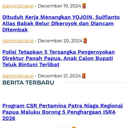
Administrator
-
December 19, 2024
0
Dituduh Kerja Menangkan YOJOIN, Sulfianto
Alias Babak Belur Dikeroyok dan Diancam
Ditembak
Administrator
-
December 20, 2024
0
Polisi Tetapkan 5 Tersangka Pengeroyokan
Direktur Panah Papua, Anak Calon Bupati
Teluk Bintuni Terlibat
Administrator
-
December 21, 2024
0
BERITA TERBARU
Program CSR Pertamina Patra Niaga Regional
Papua Maluku Borong 5 Penghargaan ISRA
2026