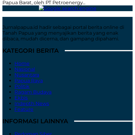
Papua Barat, oleh PT Petroenergy...
Jurnalpapua.id hadir sebagai portal berita online di
Tanah Papua yang menyajikan berita yang enak
dibaca, mudah dicerna, dan gampang dipahami.
KATEGORI BERITA
Home
Nasional
Nusantara
Papua Raya
Politik
Ragam Budaya
Ekbis
Indepth News
Feature
INFORMASI LAINNYA
Pedoman Siber