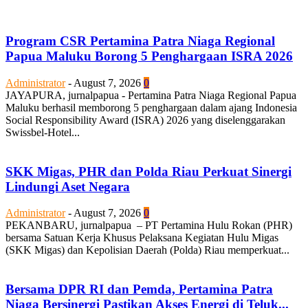
Program CSR Pertamina Patra Niaga Regional
Papua Maluku Borong 5 Penghargaan ISRA 2026
Administrator
-
August 7, 2026
0
JAYAPURA, jurnalpapua - Pertamina Patra Niaga Regional Papua
Maluku berhasil memborong 5 penghargaan dalam ajang Indonesia
Social Responsibility Award (ISRA) 2026 yang diselenggarakan
Swissbel-Hotel...
SKK Migas, PHR dan Polda Riau Perkuat Sinergi
Lindungi Aset Negara
Administrator
-
August 7, 2026
0
PEKANBARU, jurnalpapua – PT Pertamina Hulu Rokan (PHR)
bersama Satuan Kerja Khusus Pelaksana Kegiatan Hulu Migas
(SKK Migas) dan Kepolisian Daerah (Polda) Riau memperkuat...
Bersama DPR RI dan Pemda, Pertamina Patra
Niaga Bersinergi Pastikan Akses Energi di Teluk...