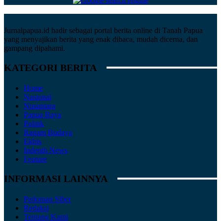
Jurnalpapua.id hadir sebagai portal berita online di Tanah Papua
yang menyajikan berita yang enak dibaca, mudah dicerna, dan
gampang dipahami.
KATEGORI BERITA
Home
Nasional
Nusantara
Papua Raya
Politik
Ragam Budaya
Ekbis
Indepth News
Feature
INFORMASI LAINNYA
Pedoman Siber
Redaksi
Tentang Kami