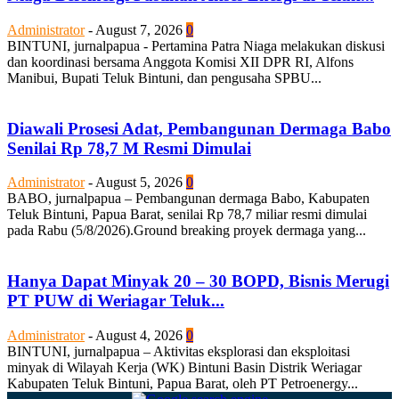
Administrator
-
August 7, 2026
0
BINTUNI, jurnalpapua - Pertamina Patra Niaga melakukan diskusi
dan koordinasi bersama Anggota Komisi XII DPR RI, Alfons
Manibui, Bupati Teluk Bintuni, dan pengusaha SPBU...
Diawali Prosesi Adat, Pembangunan Dermaga Babo
Senilai Rp 78,7 M Resmi Dimulai
Administrator
-
August 5, 2026
0
BABO, jurnalpapua – Pembangunan dermaga Babo, Kabupaten
Teluk Bintuni, Papua Barat, senilai Rp 78,7 miliar resmi dimulai
pada Rabu (5/8/2026).Ground breaking proyek dermaga yang...
Hanya Dapat Minyak 20 – 30 BOPD, Bisnis Merugi
PT PUW di Weriagar Teluk...
Administrator
-
August 4, 2026
0
BINTUNI, jurnalpapua – Aktivitas eksplorasi dan eksploitasi
minyak di Wilayah Kerja (WK) Bintuni Basin Distrik Weriagar
Kabupaten Teluk Bintuni, Papua Barat, oleh PT Petroenergy...