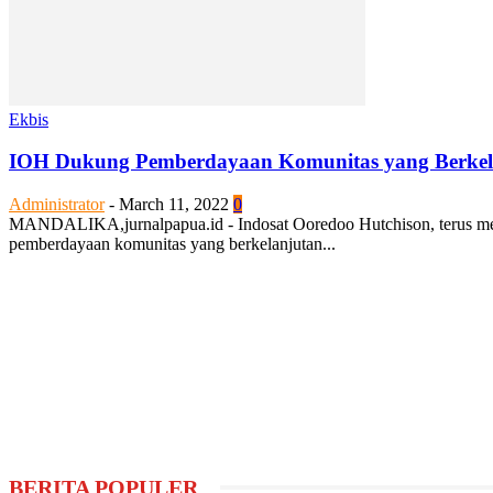
Ekbis
IOH Dukung Pemberdayaan Komunitas yang Berkela
Administrator
-
March 11, 2022
0
MANDALIKA,jurnalpapua.id - Indosat Ooredoo Hutchison, terus me
pemberdayaan komunitas yang berkelanjutan...
BERITA POPULER