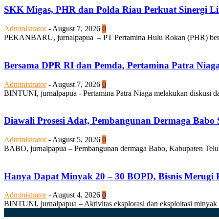
SKK Migas, PHR dan Polda Riau Perkuat Sinergi Li
Administrator
-
August 7, 2026
0
PEKANBARU, jurnalpapua – PT Pertamina Hulu Rokan (PHR) bersam
Bersama DPR RI dan Pemda, Pertamina Patra Niaga Be
Administrator
-
August 7, 2026
0
BINTUNI, jurnalpapua - Pertamina Patra Niaga melakukan diskusi d
Diawali Prosesi Adat, Pembangunan Dermaga Babo S
Administrator
-
August 5, 2026
0
BABO, jurnalpapua – Pembangunan dermaga Babo, Kabupaten Teluk Bi
Hanya Dapat Minyak 20 – 30 BOPD, Bisnis Merugi P
Administrator
-
August 4, 2026
0
BINTUNI, jurnalpapua – Aktivitas eksplorasi dan eksploitasi minyak