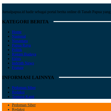
Jurnalpapua.id hadir sebagai portal berita online di Tanah Papua ya
KATEGORI BERITA
Home
Nasional
Nusantara
Papua Raya
Politik
Ragam Budaya
Ekbis
Indepth News
Feature
INFORMASI LAINNYA
Pedoman Siber
Redaksi
Tentang Kami
Pedoman Siber
Redaksi