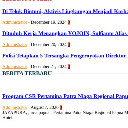
Di Teluk Bintuni, Aktivis Lingkungan Menjadi Kor
Administrator
-
December 19, 2024
0
Dituduh Kerja Menangkan YOJOIN, Sulfianto Alias
Administrator
-
December 20, 2024
0
Polisi Tetapkan 5 Tersangka Pengeroyokan Direktur
Administrator
-
December 21, 2024
0
BERITA TERBARU
Program CSR Pertamina Patra Niaga Regional Pap
Administrator
-
August 7, 2026
0
JAYAPURA, jurnalpapua - Pertamina Patra Niaga Regional Papua Ma
Hotel...