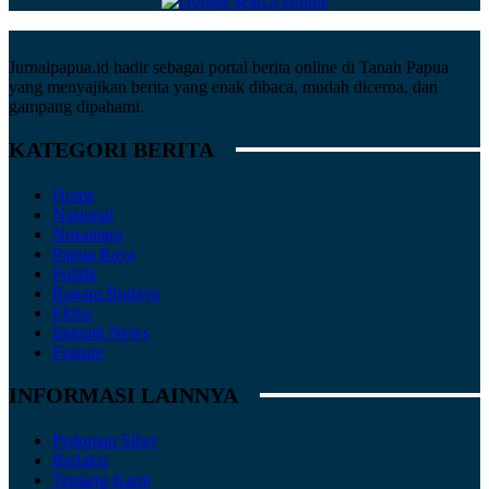
Jurnalpapua.id hadir sebagai portal berita online di Tanah Papua
yang menyajikan berita yang enak dibaca, mudah dicerna, dan
gampang dipahami.
KATEGORI BERITA
Home
Nasional
Nusantara
Papua Raya
Politik
Ragam Budaya
Ekbis
Indepth News
Feature
INFORMASI LAINNYA
Pedoman Siber
Redaksi
Tentang Kami