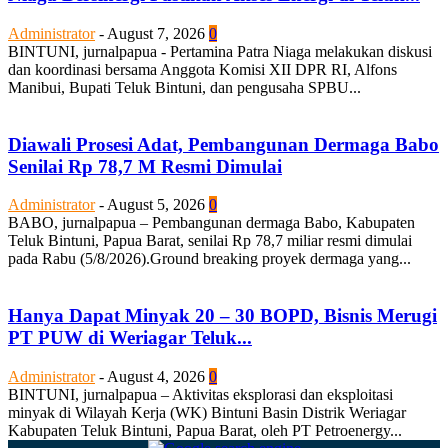
Administrator
-
August 7, 2026
0
BINTUNI, jurnalpapua - Pertamina Patra Niaga melakukan diskusi
dan koordinasi bersama Anggota Komisi XII DPR RI, Alfons
Manibui, Bupati Teluk Bintuni, dan pengusaha SPBU...
Diawali Prosesi Adat, Pembangunan Dermaga Babo
Senilai Rp 78,7 M Resmi Dimulai
Administrator
-
August 5, 2026
0
BABO, jurnalpapua – Pembangunan dermaga Babo, Kabupaten
Teluk Bintuni, Papua Barat, senilai Rp 78,7 miliar resmi dimulai
pada Rabu (5/8/2026).Ground breaking proyek dermaga yang...
Hanya Dapat Minyak 20 – 30 BOPD, Bisnis Merugi
PT PUW di Weriagar Teluk...
Administrator
-
August 4, 2026
0
BINTUNI, jurnalpapua – Aktivitas eksplorasi dan eksploitasi
minyak di Wilayah Kerja (WK) Bintuni Basin Distrik Weriagar
Kabupaten Teluk Bintuni, Papua Barat, oleh PT Petroenergy...