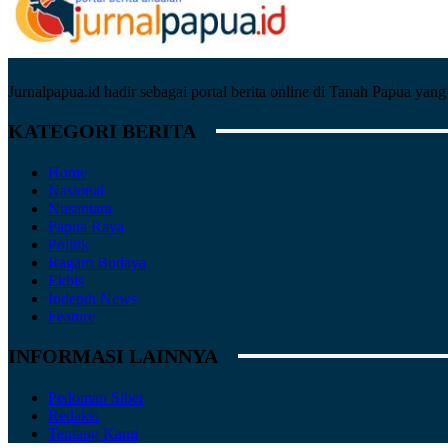
Jurnalpapua.id hadir sebagai portal berita online di Tanah Papua ya
KATEGORI BERITA
Home
Nasional
Nusantara
Papua Raya
Politik
Ragam Budaya
Ekbis
Indepth News
Feature
INFORMASI LAINNYA
Pedoman Siber
Redaksi
Tentang Kami