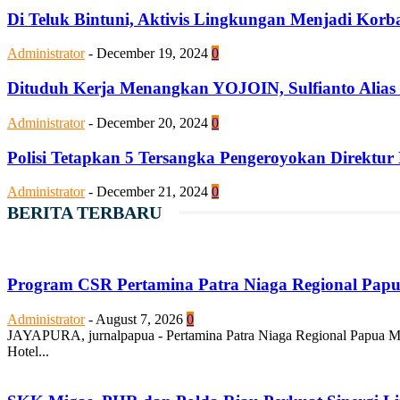
Di Teluk Bintuni, Aktivis Lingkungan Menjadi Kor
Administrator
-
December 19, 2024
0
Dituduh Kerja Menangkan YOJOIN, Sulfianto Alias
Administrator
-
December 20, 2024
0
Polisi Tetapkan 5 Tersangka Pengeroyokan Direktur
Administrator
-
December 21, 2024
0
BERITA TERBARU
Program CSR Pertamina Patra Niaga Regional Pap
Administrator
-
August 7, 2026
0
JAYAPURA, jurnalpapua - Pertamina Patra Niaga Regional Papua Ma
Hotel...