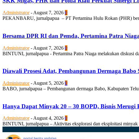
SKK Migas, PHR dan Polda Riau Perkuat Sinergi Li
Administrator
-
August 7, 2026
0
PEKANBARU, jurnalpapua – PT Pertamina Hulu Rokan (PHR) bersam
Bersama DPR RI dan Pemda, Pertamina Patra Niaga Be
Administrator
-
August 7, 2026
0
BINTUNI, jurnalpapua - Pertamina Patra Niaga melakukan diskusi d
Diawali Prosesi Adat, Pembangunan Dermaga Babo S
Administrator
-
August 5, 2026
0
BABO, jurnalpapua – Pembangunan dermaga Babo, Kabupaten Teluk Bi
Hanya Dapat Minyak 20 – 30 BOPD, Bisnis Merugi P
Administrator
-
August 4, 2026
0
BINTUNI, jurnalpapua – Aktivitas eksplorasi dan eksploitasi minyak