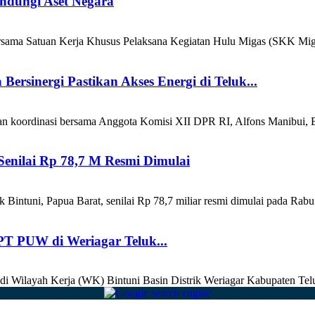
ndungi Aset Negara
a Satuan Kerja Khusus Pelaksana Kegiatan Hulu Migas (SKK Migas)
rsinergi Pastikan Akses Energi di Teluk...
an koordinasi bersama Anggota Komisi XII DPR RI, Alfons Manibui, B
enilai Rp 78,7 M Resmi Dimulai
ntuni, Papua Barat, senilai Rp 78,7 miliar resmi dimulai pada Rabu
T PUW di Weriagar Teluk...
 di Wilayah Kerja (WK) Bintuni Basin Distrik Weriagar Kabupaten Telu