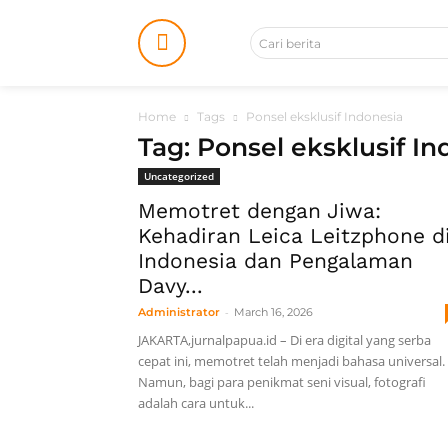
Cari berita
Home
Tags
Ponsel eksklusif Indonesia
Tag: Ponsel eksklusif In
Uncategorized
Memotret dengan Jiwa:
Kehadiran Leica Leitzphone d
Indonesia dan Pengalaman
Davy...
-
Administrator
March 16, 2026
JAKARTA,jurnalpapua.id – Di era digital yang serba
cepat ini, memotret telah menjadi bahasa universal.
Namun, bagi para penikmat seni visual, fotografi
adalah cara untuk...