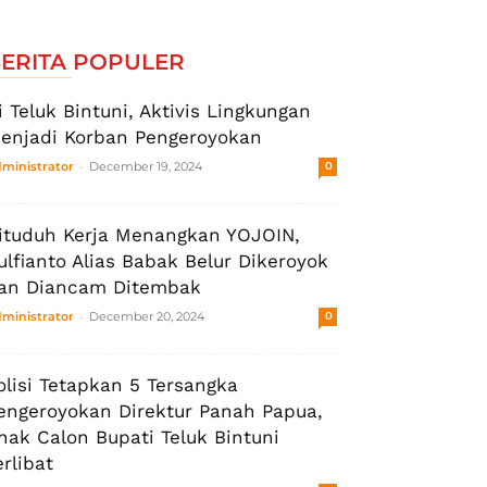
ERITA POPULER
i Teluk Bintuni, Aktivis Lingkungan
enjadi Korban Pengeroyokan
-
ministrator
December 19, 2024
0
ituduh Kerja Menangkan YOJOIN,
ulfianto Alias Babak Belur Dikeroyok
an Diancam Ditembak
-
ministrator
December 20, 2024
0
olisi Tetapkan 5 Tersangka
engeroyokan Direktur Panah Papua,
nak Calon Bupati Teluk Bintuni
erlibat