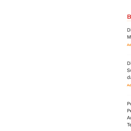
B
D
M
Ad
D
S
d
Ad
P
P
A
T