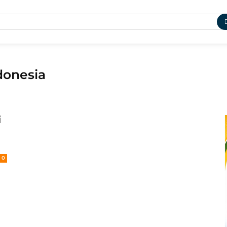
donesia
i
0