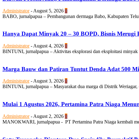
Administrator
-
August 5, 2026
0
BABO, jurnalpapua – Pembangunan dermaga Babo, Kabupaten Teluk Bi
Hanya Dapat Minyak 20 – 30 BOPD, Bisnis Merugi P
Administrator
-
August 4, 2026
0
BINTUNI, jurnalpapua – Aktivitas eksplorasi dan eksploitasi minyak
Marga Bauw dan Patiran Tuntut Denda Adat 500 Mili
Administrator
-
August 3, 2026
0
BINTUNI, jurnalpapua – Masyarakat dua marga di Distrik Weriagar, 
Mulai 1 Agustus 2026, Pertamina Patra Niaga Men
Administrator
-
August 2, 2026
0
MANOKWARI, jurnalpapua - PT Pertamina Patra Niaga kembali mela