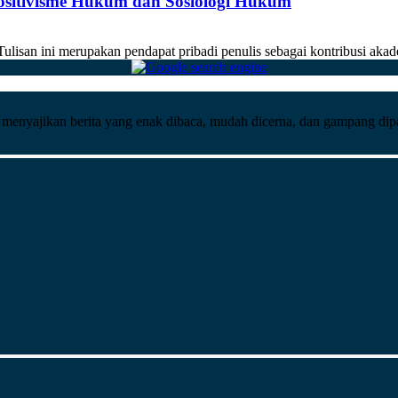
Positivisme Hukum dan Sosiologi Hukum
san ini merupakan pendapat pribadi penulis sebagai kontribusi akade
ng menyajikan berita yang enak dibaca, mudah dicerna, dan gampang di