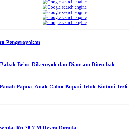
ban Pengeroyokan
 Babak Belur Dikeroyok dan Diancam Ditembak
 Panah Papua, Anak Calon Bupati Teluk Bintuni Terli
enilai Rp 78,7 M Resmi Dimulai