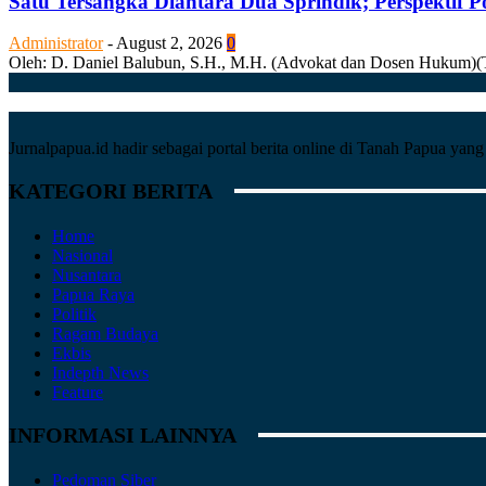
Satu Tersangka Diantara Dua Sprindik; Perspektif 
Administrator
-
August 2, 2026
0
Oleh: D. Daniel Balubun, S.H., M.H. (Advokat dan Dosen Hukum)(Tuli
Jurnalpapua.id hadir sebagai portal berita online di Tanah Papua ya
KATEGORI BERITA
Home
Nasional
Nusantara
Papua Raya
Politik
Ragam Budaya
Ekbis
Indepth News
Feature
INFORMASI LAINNYA
Pedoman Siber