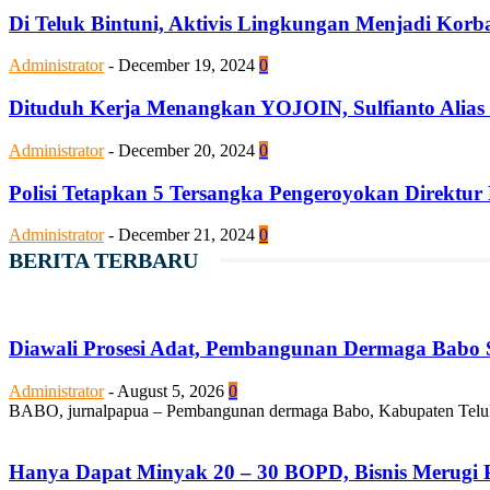
Di Teluk Bintuni, Aktivis Lingkungan Menjadi Kor
Administrator
-
December 19, 2024
0
Dituduh Kerja Menangkan YOJOIN, Sulfianto Alias
Administrator
-
December 20, 2024
0
Polisi Tetapkan 5 Tersangka Pengeroyokan Direktur
Administrator
-
December 21, 2024
0
BERITA TERBARU
Diawali Prosesi Adat, Pembangunan Dermaga Babo S
Administrator
-
August 5, 2026
0
BABO, jurnalpapua – Pembangunan dermaga Babo, Kabupaten Teluk Bi
Hanya Dapat Minyak 20 – 30 BOPD, Bisnis Merugi P