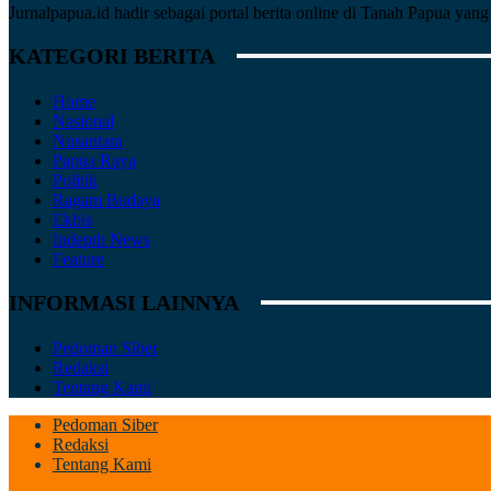
Jurnalpapua.id hadir sebagai portal berita online di Tanah Papua ya
KATEGORI BERITA
Home
Nasional
Nusantara
Papua Raya
Politik
Ragam Budaya
Ekbis
Indepth News
Feature
INFORMASI LAINNYA
Pedoman Siber
Redaksi
Tentang Kami
Pedoman Siber
Redaksi
Tentang Kami