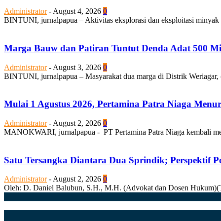
Administrator
-
August 4, 2026
0
BINTUNI, jurnalpapua – Aktivitas eksplorasi dan eksploitasi minyak
Marga Bauw dan Patiran Tuntut Denda Adat 500 Mili
Administrator
-
August 3, 2026
0
BINTUNI, jurnalpapua – Masyarakat dua marga di Distrik Weriagar, 
Mulai 1 Agustus 2026, Pertamina Patra Niaga Men
Administrator
-
August 2, 2026
0
MANOKWARI, jurnalpapua - PT Pertamina Patra Niaga kembali mela
Satu Tersangka Diantara Dua Sprindik; Perspektif 
Administrator
-
August 2, 2026
0
Oleh: D. Daniel Balubun, S.H., M.H. (Advokat dan Dosen Hukum)(Tuli