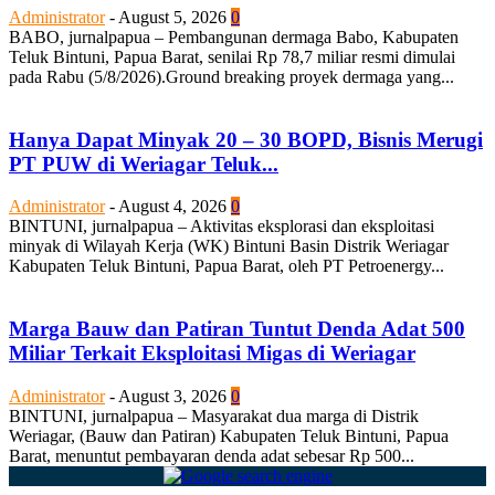
Administrator
-
August 5, 2026
0
BABO, jurnalpapua – Pembangunan dermaga Babo, Kabupaten
Teluk Bintuni, Papua Barat, senilai Rp 78,7 miliar resmi dimulai
pada Rabu (5/8/2026).Ground breaking proyek dermaga yang...
Hanya Dapat Minyak 20 – 30 BOPD, Bisnis Merugi
PT PUW di Weriagar Teluk...
Administrator
-
August 4, 2026
0
BINTUNI, jurnalpapua – Aktivitas eksplorasi dan eksploitasi
minyak di Wilayah Kerja (WK) Bintuni Basin Distrik Weriagar
Kabupaten Teluk Bintuni, Papua Barat, oleh PT Petroenergy...
Marga Bauw dan Patiran Tuntut Denda Adat 500
Miliar Terkait Eksploitasi Migas di Weriagar
Administrator
-
August 3, 2026
0
BINTUNI, jurnalpapua – Masyarakat dua marga di Distrik
Weriagar, (Bauw dan Patiran) Kabupaten Teluk Bintuni, Papua
Barat, menuntut pembayaran denda adat sebesar Rp 500...