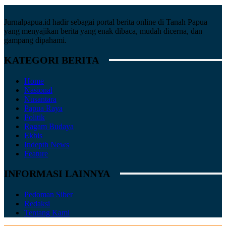
Jurnalpapua.id hadir sebagai portal berita online di Tanah Papua
yang menyajikan berita yang enak dibaca, mudah dicerna, dan
gampang dipahami.
KATEGORI BERITA
Home
Nasional
Nusantara
Papua Raya
Politik
Ragam Budaya
Ekbis
Indepth News
Feature
INFORMASI LAINNYA
Pedoman Siber
Redaksi
Tentang Kami