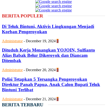
BERITA POPULER
Di Teluk Bintuni, Aktivis Lingkungan Menjadi
Korban Pengeroyokan
Administrator
-
December 19, 2024
0
Dituduh Kerja Menangkan YOJOIN, Sulfianto
Alias Babak Belur Dikeroyok dan Diancam
Ditembak
Administrator
-
December 20, 2024
0
Polisi Tetapkan 5 Tersangka Pengeroyokan
Direktur Panah Papua, Anak Calon Bupati Teluk
Bintuni Terlibat
Administrator
-
December 21, 2024
0
BERITA TERBARU