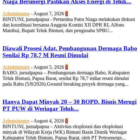
Niaga Bersinergi Pastikan Akses Energi di Teluk...
Administrator
-
August 7, 2026
0
BINTUNI, jurnalpapua - Pertamina Patra Niaga melakukan diskusi
dan koordinasi bersama Anggota Komisi XII DPR RI, Alfons
Manibui, Bupati Teluk Bintuni, dan pengusaha SPBU...
Diawali Prosesi Adat, Pembangunan Dermaga Babo
Senilai Rp 78,7 M Resmi Dimulai
Administrator
-
August 5, 2026
0
BABO, jurnalpapua – Pembangunan dermaga Babo, Kabupaten
Teluk Bintuni, Papua Barat, senilai Rp 78,7 miliar resmi dimulai
pada Rabu (5/8/2026).Ground breaking proyek dermaga yang...
Hanya Dapat Minyak 20 – 30 BOPD, Bisnis Merugi
PT PUW di Weriagar Teluk...
Administrator
-
August 4, 2026
0
BINTUNI, jurnalpapua – Aktivitas eksplorasi dan eksploitasi
minyak di Wilayah Kerja (WK) Bintuni Basin Distrik Weriagar
Kabupaten Teluk Bintuni, Papua Barat, oleh PT Petroenergy...