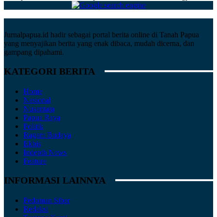
Jurnalpapua.id hadir sebagai portal berita online di Tanah Papua
yang menyajikan berita yang enak dibaca, mudah dicerna, dan
gampang dipahami.
KATEGORI BERITA
Home
Nasional
Nusantara
Papua Raya
Politik
Ragam Budaya
Ekbis
Indepth News
Feature
INFORMASI LAINNYA
Pedoman Siber
Redaksi