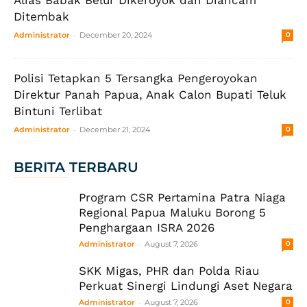
Alias Babak Belur Dikeroyok dan Diancam
Ditembak
-
Administrator
December 20, 2024
0
Polisi Tetapkan 5 Tersangka Pengeroyokan
Direktur Panah Papua, Anak Calon Bupati Teluk
Bintuni Terlibat
-
Administrator
December 21, 2024
0
BERITA TERBARU
Program CSR Pertamina Patra Niaga
Regional Papua Maluku Borong 5
Penghargaan ISRA 2026
-
Administrator
August 7, 2026
0
SKK Migas, PHR dan Polda Riau
Perkuat Sinergi Lindungi Aset Negara
-
Administrator
August 7, 2026
0