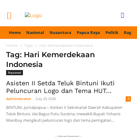
Home
Nasional
Nusantara
Papua Raya
Politik
Ragam
Home
Tags
Hari Kemerdekaan Indonesia
Tag: Hari Kemerdekaan
Indonesia
Nasional
Asisten II Setda Teluk Bintuni Ikuti
Peluncuran Logo dan Tema HUT...
-
Administrator
July 23, 2025
0
BINTUNI, jurnalpapua – Asisten II Sekretariat Daerah Kabupaten
Teluk Bintuni, Ida Bagus Putu Suratna, mewakili Bupati Yohanis
Manibuy mengikuti peluncuran logo dan tema peringatan...
- Advertisement -