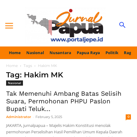
Home
Nasional
Nusantara
Papua Raya
Politik
Ragam
Home
Tags
Hakim MK
Tag: Hakim MK
Nasional
Tak Memenuhi Ambang Batas Selisih
Suara, Permohonan PHPU Paslon
Bupati Teluk...
-
Administrator
February 5, 2025
0
JAKARTA, jurnalpapua – Majelis Hakim Konstitusi menolak
permohonan Perselisihan Hasil Pemilihan Umum Kepala Daerah