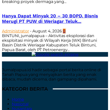
breaking proyek dermaga yang...
Hanya Dapat Minyak 20 – 30 BOPD, Bisnis
Merugi PT PUW di Weriagar Teluk...
Administrator
-
August 4, 2026
0
BINTUNI, jurnalpapua – Aktivitas eksplorasi dan
eksploitasi minyak di Wilayah Kerja (WK) Bintuni
Basin Distrik Weriagar Kabupaten Teluk Bintuni,
Papua Barat, oleh PT Petroenergy...
Jurnalpapua.id hadir sebagai portal berita online di
Tanah Papua yang menyajikan berita yang enak
dibaca, mudah dicerna, dan gampang dipahami.
KATEGORI BERITA
Home
Nasional
Nusantara