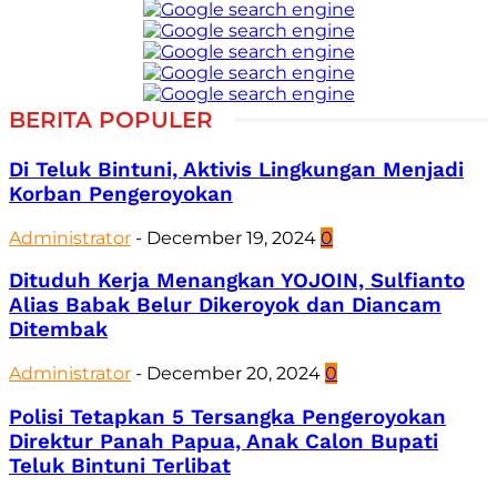
BERITA POPULER
Di Teluk Bintuni, Aktivis Lingkungan Menjadi
Korban Pengeroyokan
Administrator
-
December 19, 2024
0
Dituduh Kerja Menangkan YOJOIN, Sulfianto
Alias Babak Belur Dikeroyok dan Diancam
Ditembak
Administrator
-
December 20, 2024
0
Polisi Tetapkan 5 Tersangka Pengeroyokan
Direktur Panah Papua, Anak Calon Bupati
Teluk Bintuni Terlibat