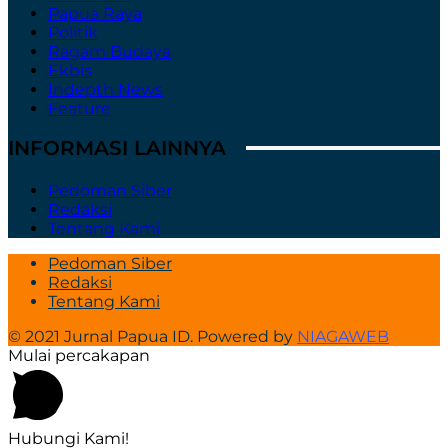
Papua Raya
Politik
Ragam Budaya
Ekbis
Indepth News
Feature
INFORMASI LAINNYA
Pedoman Siber
Redaksi
Tentang Kami
Pedoman Siber
Redaksi
Tentang Kami
© 2021 Jurnal Papua ID. Powered by
NIAGAWEB
Mulai percakapan
Hubungi Kami!