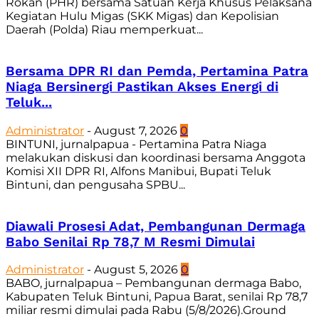
Rokan (PHR) bersama Satuan Kerja Khusus Pelaksana
Kegiatan Hulu Migas (SKK Migas) dan Kepolisian
Daerah (Polda) Riau memperkuat...
Bersama DPR RI dan Pemda, Pertamina Patra
Niaga Bersinergi Pastikan Akses Energi di
Teluk...
Administrator
-
August 7, 2026
0
BINTUNI, jurnalpapua - Pertamina Patra Niaga
melakukan diskusi dan koordinasi bersama Anggota
Komisi XII DPR RI, Alfons Manibui, Bupati Teluk
Bintuni, dan pengusaha SPBU...
Diawali Prosesi Adat, Pembangunan Dermaga
Babo Senilai Rp 78,7 M Resmi Dimulai
Administrator
-
August 5, 2026
0
BABO, jurnalpapua – Pembangunan dermaga Babo,
Kabupaten Teluk Bintuni, Papua Barat, senilai Rp 78,7
miliar resmi dimulai pada Rabu (5/8/2026).Ground