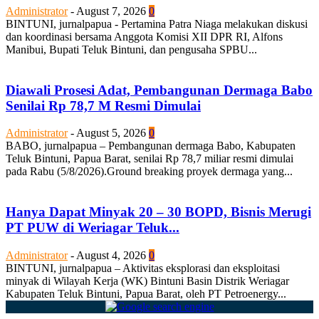
Administrator
-
August 7, 2026
0
BINTUNI, jurnalpapua - Pertamina Patra Niaga melakukan diskusi
dan koordinasi bersama Anggota Komisi XII DPR RI, Alfons
Manibui, Bupati Teluk Bintuni, dan pengusaha SPBU...
Diawali Prosesi Adat, Pembangunan Dermaga Babo
Senilai Rp 78,7 M Resmi Dimulai
Administrator
-
August 5, 2026
0
BABO, jurnalpapua – Pembangunan dermaga Babo, Kabupaten
Teluk Bintuni, Papua Barat, senilai Rp 78,7 miliar resmi dimulai
pada Rabu (5/8/2026).Ground breaking proyek dermaga yang...
Hanya Dapat Minyak 20 – 30 BOPD, Bisnis Merugi
PT PUW di Weriagar Teluk...
Administrator
-
August 4, 2026
0
BINTUNI, jurnalpapua – Aktivitas eksplorasi dan eksploitasi
minyak di Wilayah Kerja (WK) Bintuni Basin Distrik Weriagar
Kabupaten Teluk Bintuni, Papua Barat, oleh PT Petroenergy...