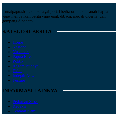
Jurnalpapua.id hadir sebagai portal berita online di Tanah Papua
yang menyajikan berita yang enak dibaca, mudah dicerna, dan
gampang dipahami.
KATEGORI BERITA
Home
Nasional
Nusantara
Papua Raya
Politik
Ragam Budaya
Ekbis
Indepth News
Feature
INFORMASI LAINNYA
Pedoman Siber
Redaksi
Tentang Kami