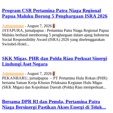
Program CSR Pertamina Patra Niaga Regional
Papua Maluku Borong 5 Penghargaan ISRA 2026
Administrator
-
August 7, 2026
0
JAYAPURA, jurnalpapua - Pertamina Patra Niaga Regional Papua
Maluku berhasil memborong 5 penghargaan dalam ajang Indonesia
Social Responsibility Award (ISRA) 2026 yang diselenggarakan
Swissbel-Hotel...
SKK Migas, PHR dan Polda Riau Perkuat Sinergi
Lindungi Aset Negara
Administrator
-
August 7, 2026
0
PEKANBARU, jurnalpapua – PT Pertamina Hulu Rokan (PHR)
bersama Satuan Kerja Khusus Pelaksana Kegiatan Hulu Migas
(SKK Migas) dan Kepolisian Daerah (Polda) Riau memperkuat...
Bersama DPR RI dan Pemda, Pertamina Patra
Niaga Bersinergi Pastikan Akses Energi di Teluk...