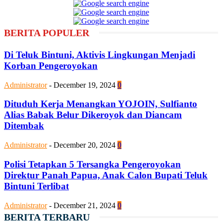
BERITA POPULER
Di Teluk Bintuni, Aktivis Lingkungan Menjadi
Korban Pengeroyokan
Administrator
-
December 19, 2024
0
Dituduh Kerja Menangkan YOJOIN, Sulfianto
Alias Babak Belur Dikeroyok dan Diancam
Ditembak
Administrator
-
December 20, 2024
0
Polisi Tetapkan 5 Tersangka Pengeroyokan
Direktur Panah Papua, Anak Calon Bupati Teluk
Bintuni Terlibat
Administrator
-
December 21, 2024
0
BERITA TERBARU