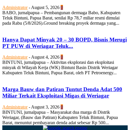
Administrator
-
August 5, 2026
0
BABO, jurnalpapua – Pembangunan dermaga Babo, Kabupaten
Teluk Bintuni, Papua Barat, senilai Rp 78,7 miliar resmi dimulai
pada Rabu (5/8/2026).Ground breaking proyek dermaga yang...
Hanya Dapat Minyak 20 – 30 BOPD, Bisnis Merugi
PT PUW di Weriagar Teluk...
Administrator
-
August 4, 2026
0
BINTUNI, jurnalpapua – Aktivitas eksplorasi dan eksploitasi
minyak di Wilayah Kerja (WK) Bintuni Basin Distrik Weriagar
Kabupaten Teluk Bintuni, Papua Barat, oleh PT Petroenergy...
Marga Bauw dan Patiran Tuntut Denda Adat 500
Miliar Terkait Eksploitasi Migas di Weriagar
Administrator
-
August 3, 2026
0
BINTUNI, jurnalpapua – Masyarakat dua marga di Distrik
Weriagar, (Bauw dan Patiran) Kabupaten Teluk Bintuni, Papua
Barat, menuntut pembayaran denda adat sebesar Rp 500...