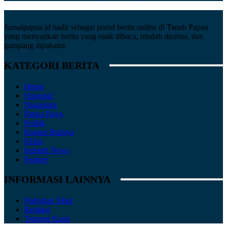
Jurnalpapua.id hadir sebagai portal berita online di Tanah Papua
yang menyajikan berita yang enak dibaca, mudah dicerna, dan
gampang dipahami.
KATEGORI BERITA
Home
Nasional
Nusantara
Papua Raya
Politik
Ragam Budaya
Ekbis
Indepth News
Feature
INFORMASI LAINNYA
Pedoman Siber
Redaksi
Tentang Kami