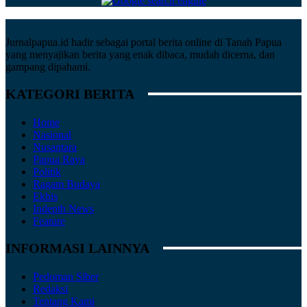
Jurnalpapua.id hadir sebagai portal berita online di Tanah Papua
yang menyajikan berita yang enak dibaca, mudah dicerna, dan
gampang dipahami.
KATEGORI BERITA
Home
Nasional
Nusantara
Papua Raya
Politik
Ragam Budaya
Ekbis
Indepth News
Feature
INFORMASI LAINNYA
Pedoman Siber
Redaksi
Tentang Kami