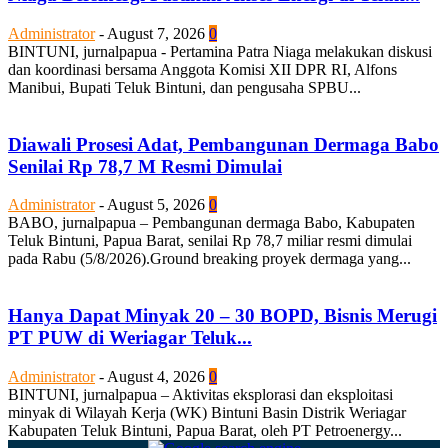
Administrator
-
August 7, 2026
0
BINTUNI, jurnalpapua - Pertamina Patra Niaga melakukan diskusi
dan koordinasi bersama Anggota Komisi XII DPR RI, Alfons
Manibui, Bupati Teluk Bintuni, dan pengusaha SPBU...
Diawali Prosesi Adat, Pembangunan Dermaga Babo
Senilai Rp 78,7 M Resmi Dimulai
Administrator
-
August 5, 2026
0
BABO, jurnalpapua – Pembangunan dermaga Babo, Kabupaten
Teluk Bintuni, Papua Barat, senilai Rp 78,7 miliar resmi dimulai
pada Rabu (5/8/2026).Ground breaking proyek dermaga yang...
Hanya Dapat Minyak 20 – 30 BOPD, Bisnis Merugi
PT PUW di Weriagar Teluk...
Administrator
-
August 4, 2026
0
BINTUNI, jurnalpapua – Aktivitas eksplorasi dan eksploitasi
minyak di Wilayah Kerja (WK) Bintuni Basin Distrik Weriagar
Kabupaten Teluk Bintuni, Papua Barat, oleh PT Petroenergy...