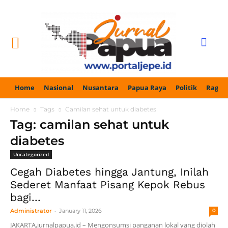
Home
Nasional
Nusantara
Papua Raya
Politik
Ragam
Home
Tags
Camilan sehat untuk diabetes
Tag: camilan sehat untuk
diabetes
Uncategorized
Cegah Diabetes hingga Jantung, Inilah
Sederet Manfaat Pisang Kepok Rebus
bagi...
-
Administrator
January 11, 2026
0
JAKARTA,jurnalpapua.id – Mengonsumsi panganan lokal yang diolah