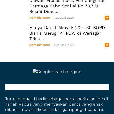
Diawali Prosesi Adat, Pembangunan
Dermaga Babo Senilai Rp 78,7 M
Resmi Dimulai
-
Administrator
August 5, 2026
0
Hanya Dapat Minyak 20 – 30 BOPD,
Bisnis Merugi PT PUW di Weriagar
Teluk...
-
Administrator
August 4, 2026
0
Jurnalpapua.id hadir sebagai portal berita online di
Tanah Papua yang menyajikan berita yang enak
dibaca, mudah dicerna, dan gampang dipahami.