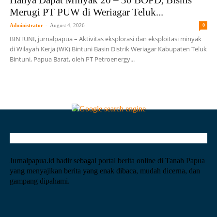
Hanya Dapat Minyak 20 – 30 BOPD, Bisnis
Merugi PT PUW di Weriagar Teluk...
-
Administrator
August 4, 2026
0
BINTUNI, jurnalpapua – Aktivitas eksplorasi dan eksploitasi minyak
di Wilayah Kerja (WK) Bintuni Basin Distrik Weriagar Kabupaten Teluk
Bintuni, Papua Barat, oleh PT Petroenergy...
Jurnalpapua.id hadir sebagai portal berita online di Tanah Papua
yang menyajikan berita yang enak dibaca, mudah dicerna, dan
gampang dipahami.