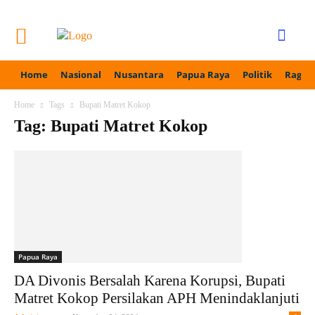
Home
Nasional
Nusantara
Papua Raya
Politik
Ragam
Home
Tags
Bupati Matret Kokop
Tag: Bupati Matret Kokop
Papua Raya
DA Divonis Bersalah Karena Korupsi, Bupati
Matret Kokop Persilakan APH Menindaklanjuti