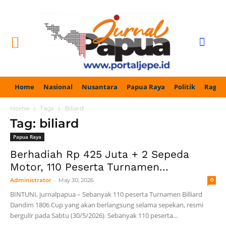
Home
Nasional
Nusantara
Papua Raya
Politik
Ragam
Home
Tags
Biliard
Tag: biliard
Papua Raya
Berhadiah Rp 425 Juta + 2 Sepeda
Motor, 110 Peserta Turnamen...
-
Administrator
May 30, 2026
0
BINTUNI, jurnalpapua – Sebanyak 110 peserta Turnamen Billiard
Dandim 1806 Cup yang akan berlangsung selama sepekan, resmi
bergulir pada Sabtu (30/5/2026). Sebanyak 110 peserta...