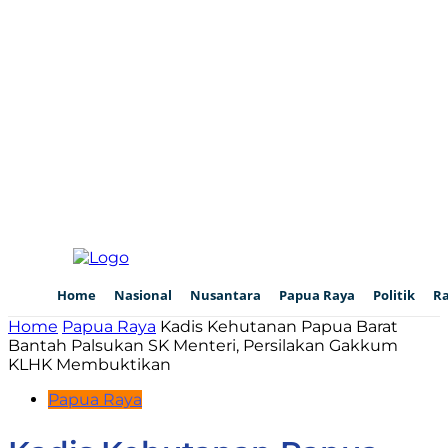
Home
Nasional
Nusantara
Papua Raya
Politik
R
Home
Papua Raya
Kadis Kehutanan Papua Barat
Bantah Palsukan SK Menteri, Persilakan Gakkum
KLHK Membuktikan
Papua Raya