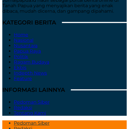
Jurnalpapua.id hadir sebagai portal berita online di
Tanah Papua yang menyajikan berita yang enak
dibaca, mudah dicerna, dan gampang dipahami.
KATEGORI BERITA
Home
Nasional
Nusantara
Papua Raya
Politik
Ragam Budaya
Ekbis
Indepth News
Feature
INFORMASI LAINNYA
Pedoman Siber
Redaksi
Tentang Kami
Pedoman Siber
Redaksi