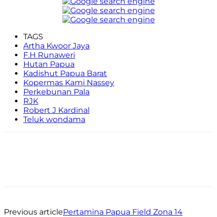
TAGS
Artha Kwoor Jaya
F.H Runaweri
Hutan Papua
Kadishut Papua Barat
Kopermas Kami Nassey
Perkebunan Pala
RJK
Robert J Kardinal
Teluk wondama
Facebook
WhatsApp
Twitter
Print
Previous article
Pertamina Papua Field Zona 14