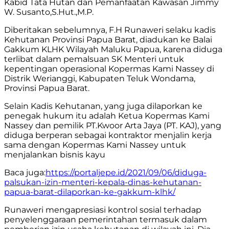
Kabid Tata Hutan dan Pemanfaatan Kawasan Jimmy
W. Susanto,S.Hut.,M.P.
Diberitakan sebelumnya, F.H Runaweri selaku kadis
Kehutanan Provinsi Papua Barat, diadukan ke Balai
Gakkum KLHK Wilayah Maluku Papua, karena diduga
terlibat dalam pemalsuan SK Menteri untuk
kepentingan operasional Kopermas Kami Nassey di
Distrik Werianggi, Kabupaten Teluk Wondama,
Provinsi Papua Barat.
Selain Kadis Kehutanan, yang juga dilaporkan ke
penegak hukum itu adalah Ketua Kopermas Kami
Nassey dan pemilik PT.Kwoor Arta Jaya (PT. KAJ), yang
diduga berperan sebagai kontraktor menjalin kerja
sama dengan Kopermas Kami Nassey untuk
menjalankan bisnis kayu
Baca juga:
https://portaljepe.id/2021/09/06/diduga-
palsukan-izin-menteri-kepala-dinas-kehutanan-
papua-barat-dilaporkan-ke-gakkum-klhk/
Runaweri mengapresiasi kontrol sosial terhadap
penyelenggaraan pemerintahan termasuk dalam